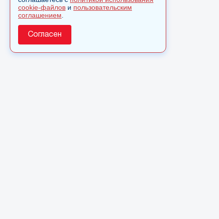
cookie-файлов
и
пользовательским
соглашением
.
Согласен
О сайте
© 2025 Сетевое издание «Monavista» зарегистрировано 
по надзору в сфере связи, информационных технологий 
коммуникаций (Роскомнадзор) 15 августа 2016 года. Сви
регистрации ЭЛ № ФС 77 - 66827
Полное или частичное использовании материалов сайта 
только после письменного разрешения.